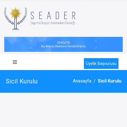
Üyelik Başvurusu
Sicil Kurulu
Anasayfa
/
Sicil Kurulu